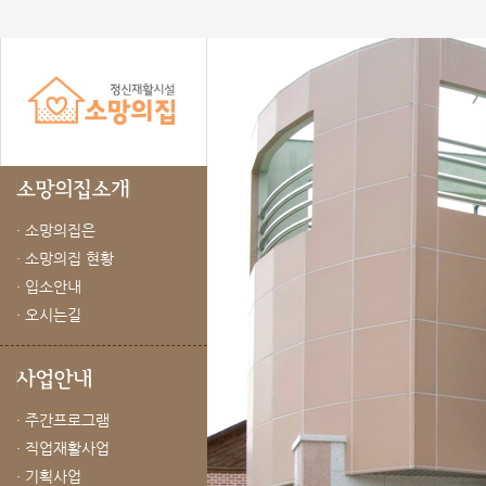
· 소망의집은
· 소망의집 현황
· 입소안내
· 오시는길
· 주간프로그램
· 직업재활사업
· 기획사업