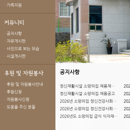
· 가족지원
· 공지사항
· 자유게시판
· 사진으로 보는 모습
· 시설게시판
공지사항
· 후원 및 자원봉사안내
정신재활시설 소망의집 채용재공고
20
· 후원신청
정신재활시설 소망의집 채용공고
20
Previous
Next
· 자원봉사신청
2026년 소망의집 정신건강사회복...
20
1
2
3
· 도움을 주신 분들
2026년 소망의집 정신건강사회복...
20
2026년도 소망의집 급식 식자재 ...
20