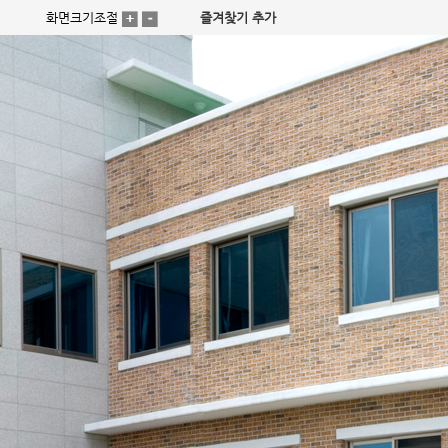
화면크기조절
즐겨찾기 추가