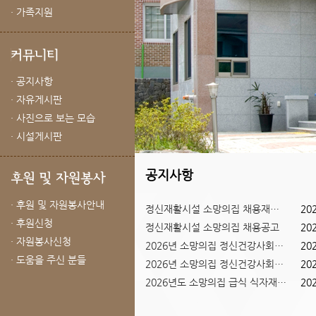
· 가족지원
· 공지사항
· 자유게시판
· 사진으로 보는 모습
· 시설게시판
공지사항
· 후원 및 자원봉사안내
정신재활시설 소망의집 채용재공고
20
· 후원신청
정신재활시설 소망의집 채용공고
20
Previous
Next
· 자원봉사신청
2026년 소망의집 정신건강사회복...
20
1
2
3
· 도움을 주신 분들
2026년 소망의집 정신건강사회복...
20
2026년도 소망의집 급식 식자재 ...
20