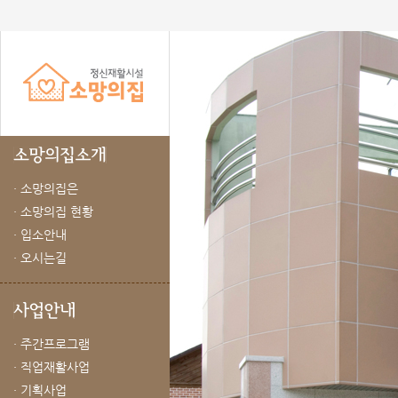
· 소망의집은
· 소망의집 현황
· 입소안내
· 오시는길
· 주간프로그램
· 직업재활사업
· 기획사업