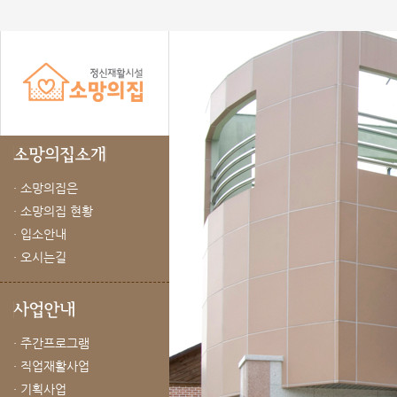
· 소망의집은
· 소망의집 현황
· 입소안내
· 오시는길
· 주간프로그램
· 직업재활사업
· 기획사업