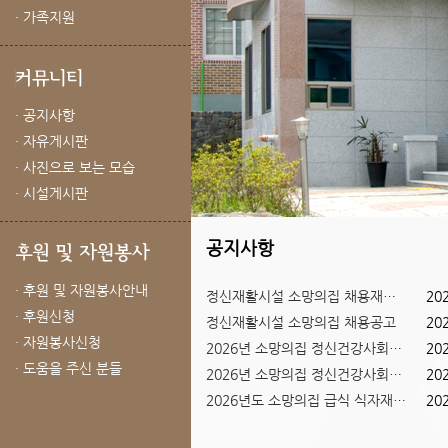
· 가족지원
· 공지사항
· 자유게시판
· 사진으로 보는 모습
· 시설게시판
공지사항
· 후원 및 자원봉사안내
정신재활시설 소망의집 채용재공고
20
· 후원신청
정신재활시설 소망의집 채용공고
20
Previous
Next
· 자원봉사신청
2026년 소망의집 정신건강사회복...
20
1
2
3
· 도움을 주신 분들
2026년 소망의집 정신건강사회복...
20
2026년도 소망의집 급식 식자재 ...
20