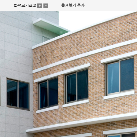
화면크기조절
즐겨찾기 추가