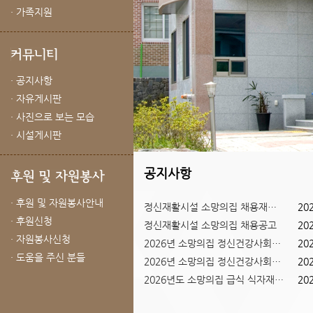
· 가족지원
· 공지사항
· 자유게시판
· 사진으로 보는 모습
· 시설게시판
공지사항
· 후원 및 자원봉사안내
정신재활시설 소망의집 채용재공고
20
· 후원신청
정신재활시설 소망의집 채용공고
20
Previous
Next
· 자원봉사신청
2026년 소망의집 정신건강사회복...
20
1
2
3
· 도움을 주신 분들
2026년 소망의집 정신건강사회복...
20
2026년도 소망의집 급식 식자재 ...
20