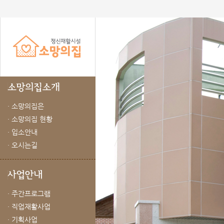
· 소망의집은
· 소망의집 현황
· 입소안내
· 오시는길
· 주간프로그램
· 직업재활사업
· 기획사업