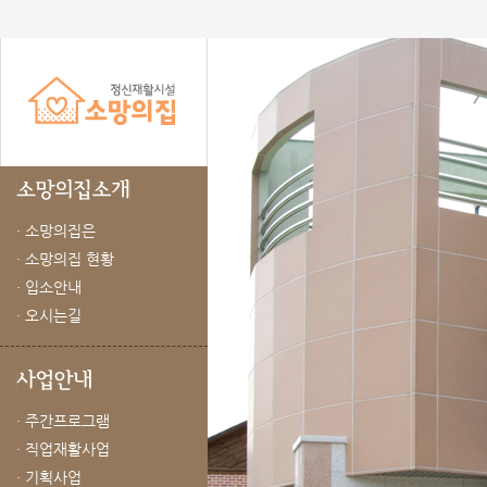
· 소망의집은
· 소망의집 현황
· 입소안내
· 오시는길
· 주간프로그램
· 직업재활사업
· 기획사업