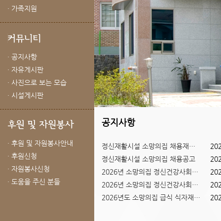
· 가족지원
· 공지사항
· 자유게시판
· 사진으로 보는 모습
· 시설게시판
공지사항
· 후원 및 자원봉사안내
정신재활시설 소망의집 채용재공고
20
· 후원신청
정신재활시설 소망의집 채용공고
20
Previous
Next
· 자원봉사신청
2026년 소망의집 정신건강사회복...
20
1
2
3
· 도움을 주신 분들
2026년 소망의집 정신건강사회복...
20
2026년도 소망의집 급식 식자재 ...
20