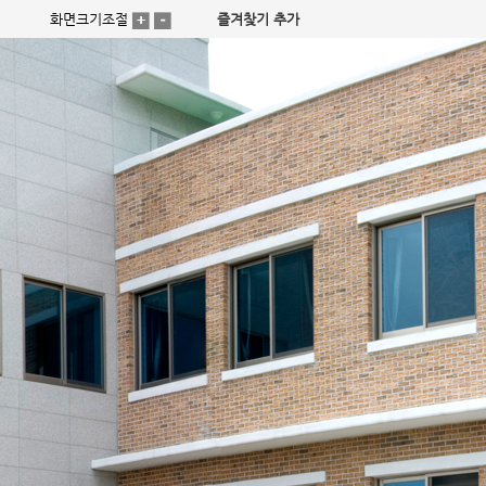
화면크기조절
즐겨찾기 추가