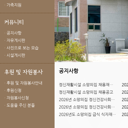
· 가족지원
· 공지사항
· 자유게시판
· 사진으로 보는 모습
· 시설게시판
공지사항
· 후원 및 자원봉사안내
정신재활시설 소망의집 채용재공고
20
· 후원신청
정신재활시설 소망의집 채용공고
20
Previous
Next
· 자원봉사신청
2026년 소망의집 정신건강사회복...
20
1
2
3
· 도움을 주신 분들
2026년 소망의집 정신건강사회복...
20
2026년도 소망의집 급식 식자재 ...
20