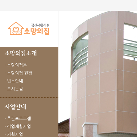
· 소망의집은
· 소망의집 현황
· 입소안내
· 오시는길
· 주간프로그램
· 직업재활사업
· 기획사업