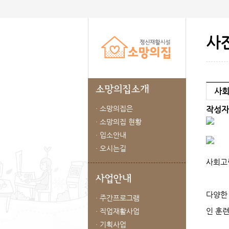
사
사회
· 소망의집은
작성자
· 소망의집 현황
· 입소안내
· 오시는길
사회고
다양한
· 주간프로그램
· 직업재활사업
인 훈
· 기획사업