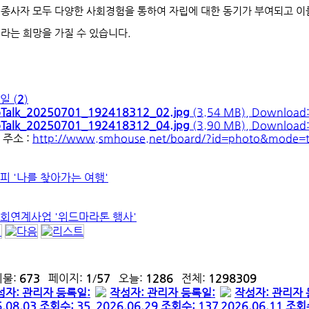
 종사자 모두 다양한 사회경험을 통하여 자립에 대한 동기가 부여되고 이
이라는 희망을 가질 수 있습니다.
일 (
2
)
oTalk_20250701_192418312_02.jpg
(3.54 MB), Download
oTalk_20250701_192418312_04.jpg
(3.90 MB), Download
 주소 :
http://www.smhouse.net/board/?id=photo&mode=t
피 '나를 찾아가는 여행'
회연계사업 '위드마라톤 행사'
시물:
673
페이지:
1
/
57
오늘:
1286
전체:
1298309